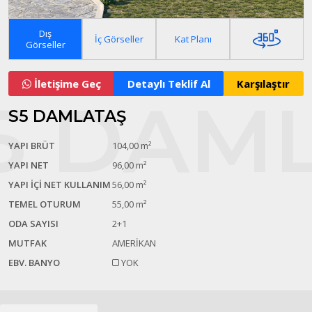
Dış
İç Görseller
Kat Planı
Görseller
İletişime Geç
Detaylı Teklif Al
S5 DAMLATAŞ
YAPI BRÜT
104,00 m²
YAPI NET
96,00 m²
YAPI İÇİ NET KULLANIM
56,00 m²
TEMEL OTURUM
55,00 m²
ODA SAYISI
2+1
MUTFAK
AMERİKAN
EBV. BANYO
YOK